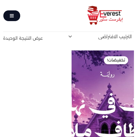
تخطي
ا
إلى
ل
المحتوى
ب
ح
عرض النتيجة الوحيدة
ث
السعر
السعر
الأصلي
الحالي
تخفيضات!
هو:
هو:
100,00 EGP.
200,00 EGP.