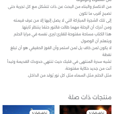
من الانكسار والبناء من البحث عن ذات تتشكل مع كل تجربة حتى
تصبح أقرب ما تكون
إلى تلك الشجرة المباركة التي لا يصل إليها إلا من عرف قيمته
ومن أدرك أن الرحلة مهما طالت فالنور حتمًا ينتظر ثابتها.
هذا الكتاب مساحة مفتوحة للقارئ ليرى نفسه في مرايا الحلم
ويتعلم أن الوصول
لا يكون لمن خاف بل لمن استمر وأن الفوز الحقيقي هو أن تبلغ
نقطة
تشبه سدرة المنتهى في قلبك حيث تنتهي حدودك القديمة وتبدأ
أنت من جديد حكاية مفتوحة،
مثل الحلم مثل السماء مثل كل نور يُولد من الداخل.
منتجات ذات صلة
السعر
السعر
السعر
السعر
الأصلي
الحالي
الأصلي
الحالي
تخفيضات!
تخفيضات!
تخفيضات!
تخفيضات!