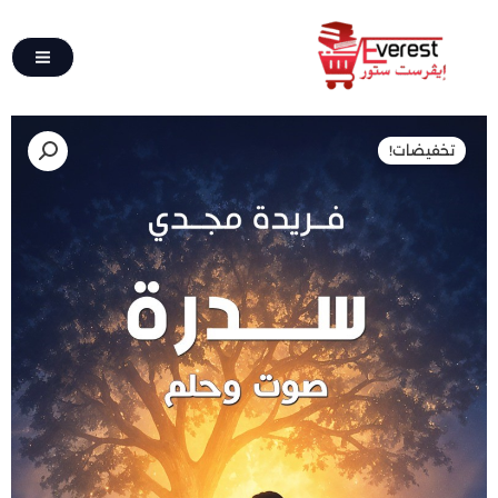
تخطي
إلى
المحتوى
كمية
السعر
السعر
تخفيضات!
ســــــدرة
الأصلي
الحالي
هو:
هو:
60,00 EGP.
120,00 EGP.