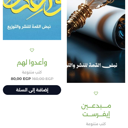
وأعدوا لهم
كتب متنوعة
80,00
EGP
160,00
EGP
إضافة إلى السلة
مــــبدعـــين
إيفـــرســـت
كتب متنوعة