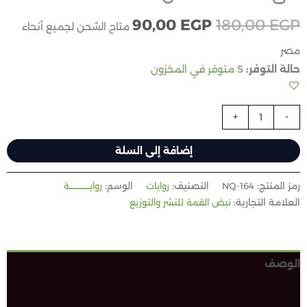
90,00
EGP
180,00
EGP
متاح الشحن لجميع أنحاء
مصر
حالة التوفر:
5 متوفر في المخزون
+
-
إضافة إلى السلة
رمز المنتج:
NQ-164
التصنيف:
روايات
الوسم:
روايـــــــــــــــة
العلامة التجارية:
نبض القمة للنشر والتوزيع
الوصف
مراجعات (0)