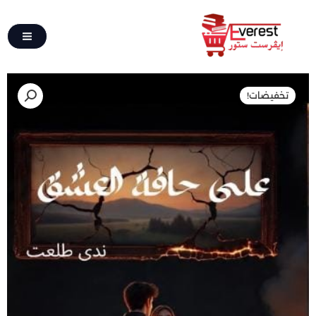
تخطي
إلى
المحتوى
كمية
السعر
السعر
تخفيضات!
على
الأصلي
الحالي
حــــافة
العــــشق
هو:
هو:
90,00 EGP.
180,00 EGP.