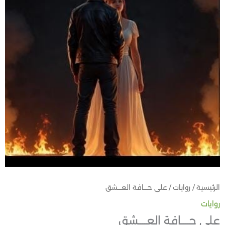
الرئيسية
/
روايات
/ على حــــافة العــــشق
روايات
على حــــافة العــــشق