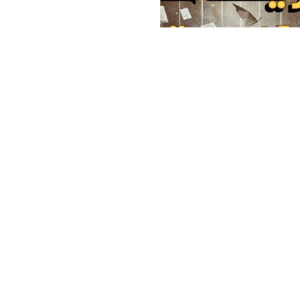
كمية
+
-
إضافة إلى السلة
على
حــــافة
العــــشق