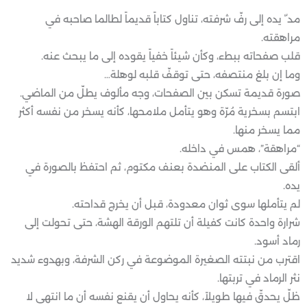
مد ّ يده إلى رفّ شرفته، تناول كتاباً قديماً لطالما صاحبه في
مراهقته.
قلب صفحاته ببطء، وكأن شيئاً خفياً يقوده إلى ما يبحث عنه.
وما إن بلغ منتصفه، حتى توقفّ قلبه لوهلة…
صورة قديمة تسكن بين الصفحات، وجه مألوف يطلّ من الماضي.
ابتسم بسخرية مُرّة وهو يتأمل ملامحها، كأنه يسخر من نفسه أكثر
مما يسخر منها.
“مراهقة”، همس في داخله.
ألقى الكتاب على المنضدة بعنف مكتوم، ثم احتفظ بالصورة في
يده.
لم يتأملها سوى ثوان معدودة، قبل أن يخرج قداحته.
شرارة واحدة كانت كفيلة أن تلتهم الورقة الهشة، حتى تحولت إلى
رماد أسود.
اقترب من نبتته الصغيرة الموضوعة في ركن الشرفة، وبهدوء شديد
نثر الرماد في تربتها.
ظلّ يحدقّ فيها طويلاً، كأنه يحاول أن يقنع نفسه أن ما انتهى لا