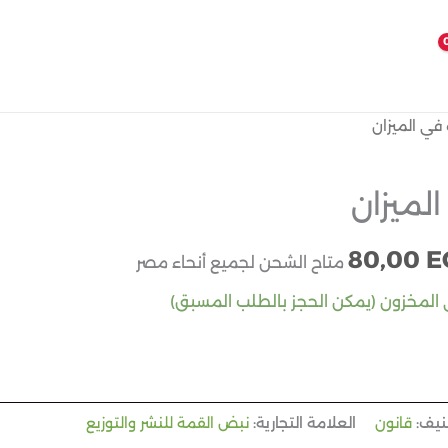
 في الميزان
عر
السعر
صلي
الحالي
لميزان
هو:
80,00
E
80,00 EGP.
160,00 
متاح الشحن لجميع أنحاء مصر
نيف:
قانون
العلامة التجارية:
نبض القمة للنشر والتوزيع