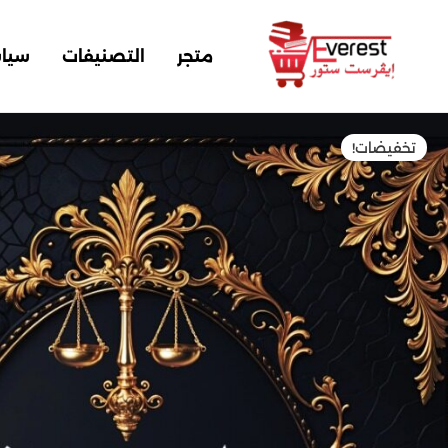
خطي
لى
متجر
التصنيفات
سيا
لمحتوى
مية
تخفيضات!
لمحاماة
ي
لميزان