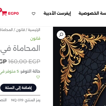
سة الخصوصية
إيفرست الأدبية
0
EGP
الرئيسية
/
قانون
/ المحاماة
الس
قانون
الأ
المحاماة في ا
هو:
GP
160,00
EGP
EGP.
حالة التوفر:
5 متوفر في المخزون (يمكن الحجز بالطلب المسبق)
إضافة إلى السلة
رمز المنتج:
NQ-019
التص