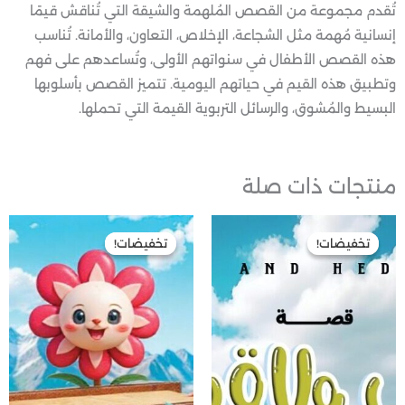
تُقدم مجموعة من القصص المُلهمة والشيقة التي تُناقش قيمًا
إنسانية مُهمة مثل الشجاعة، الإخلاص، التعاون، والأمانة. تُناسب
هذه القصص الأطفال في سنواتهم الأولى، وتُساعدهم على فهم
وتطبيق هذه القيم في حياتهم اليومية. تتميز القصص بأسلوبها
البسيط والمُشوق، والرسائل التربوية القيمة التي تحملها.
منتجات ذات صلة
السعر
السعر
السعر
السعر
الأصلي
الحالي
الأصلي
الحالي
تخفيضات!
تخفيضات!
تخفيضات!
تخفيضات!
هو:
هو:
هو:
هو:
80,00 EGP.
160,00 EGP.
75,00 EGP.
150,00 EGP.