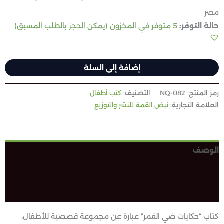
مصر
حالة التوفر:
5 متوفر في المخزون (يمكن الحجز بالطلب المسبق)
إضافة إلى السلة
رمز المنتج:
NQ-082
التصنيف:
كتب أطفال
العلامة التجارية:
نبض القمة للنشر والتوزيع
الوصف
معلومات إضافية
مراجعات (0)
كتاب “حكايات ضي القمر” عبارة عن مجموعة قصصية للأطفال،