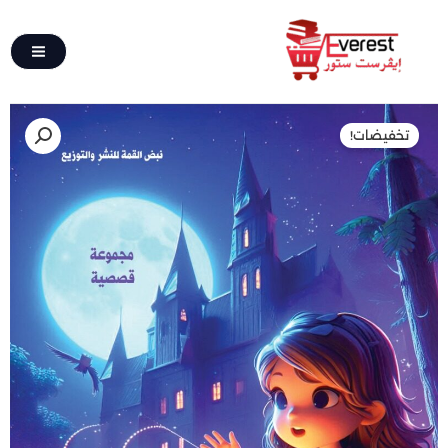
تخطي
إلى
المحتوى
كمية
السعر
السعر
تخفيضات!
حكايات
الأصلي
الحالي
ضي
القمر
هو:
هو:
60,00 EGP.
120,00 EGP.