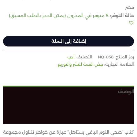
مصر
حالة التوفر:
5 متوفر في المخزون (يمكن الحجز بالطلب المسبق)
إضافة إلى السلة
رمز المنتج:
NQ-058
التصنيف:
أدب
العلامة التجارية:
نبض القمة للنشر والتوزيع
الوصف
معلومات إضافية
مراجعات (0)
كتاب “صحي النوم الباقي يستاهل” عبارة عن خواطر تتناول مجموعة