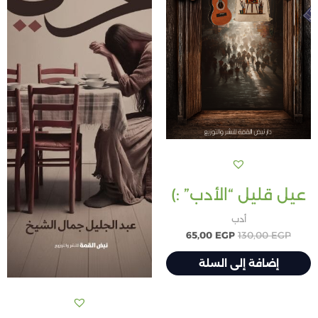
عيل قليل “الأدب” :)
أدب
65,00
EGP
130,00
EGP
إضافة إلى السلة