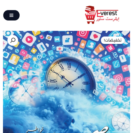
تخطي
إلى
المحتوى
كمية
السعر
السعر
تخفيضات!
صحي
الأصلي
الحالي
النوم
الباقي
هو:
هو:
يستاهل
65,00 EGP.
130,00 EGP.