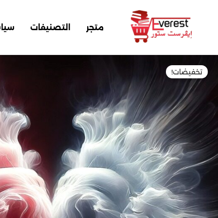
خطي
لى
متجر
التصنيفات
سيا
لمحتوى
مية
تخفيضات!
راع
لروح