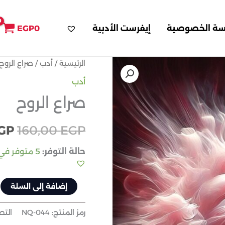
سة الخصوصية
إيفرست الأدبية
0
EGP
الرئيسية
/
أدب
/ صراع الروح
الس
أدب
الأ
صراع الروح
هو:
GP
160,00
EGP
EGP.
حالة التوفر:
5 متوفر في المخزون (يمكن الحجز بالطلب المسبق)
إضافة إلى السلة
رمز المنتج:
NQ-044
التص