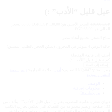
عيل قليل “الأدب” :)
EGP
130,00
السعر الأصلي هو: 130,00 EGP.
EGP
65,00
السعر
الحالي هو: 65,00 EGP.
متاح الشحن لجميع أنحاء مصر
حالة التوفر:
4 متوفر في المخزون (يمكن الحجز بالطلب المسبق)
أضف إلى قائمة المفضلة
كمية عيل قليل "الأدب" :)
إضافة إلى السلة
رمز المنتج:
NQ-047
التصنيف:
أدب
العلامة التجارية:
نبض القمة
للنشر والتوزيع
الوصف
معلومات إضافية
مراجعات (0)
ديوان شعر بالعامية المصرية بعنوان “عيل قليل “الأدب””، يتألف من
133 صفحة، ويضم مجموعة من القصائد التي تعكس تجارب الكاتب
الشخصية ومشاعره المتنوعة. تتناول القصائد مواضيع اجتماعية،