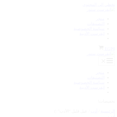
تخطي إلى المحتوى
متجر
التصنيفات
سياسة الخصوصية
إيفرست الأدبية
EGP
0
متجر
التصنيفات
سياسة الخصوصية
إيفرست الأدبية
تخفيضات!
الرئيسية
/
أدب
/ عيل قليل “الأدب” :)
أدب