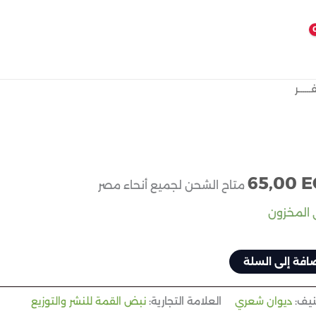
ـــــر
عر
السعر
صلي
الحالي
هو:
65,00
E
65,00 EGP.
130,00
متاح الشحن لجميع أنحاء مصر
افة إلى السلة
نيف:
ديوان شعري
العلامة التجارية:
نبض القمة للنشر والتوزيع