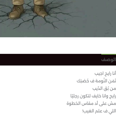
الوصف
مراجعات (0)
أنا رايح اجيب
تَمَن النّومة ف حُضنِك
من بُق الدّيب
رايح وانا خايف لتكون رجليّا
مش على أد مقاس الخطوة
اللي ف علم الغيب!