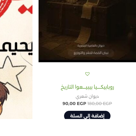
روبابيكــــيا بيبيـــعوا التاريخ
ديوان شعري
90,00
EGP
180,00
EGP
إضافة إلى السلة
نفــــــر