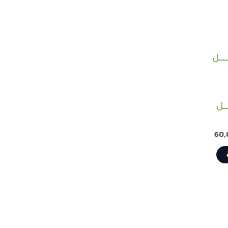
السعر
الحالي
هو:
60,00 EGP.
ـــل
60