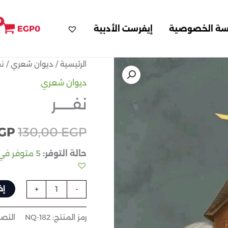
سة الخصوصية
إيفرست الأدبية
0
EGP
الرئيسية
/
ديوان شعري
/ نفـ
الس
ديوان شعري
الأ
نفــــــر
هو:
GP
130,00
EGP
 EGP.
حالة التوفر:
5 متوفر في المخزون
إض
+
-
رمز المنتج:
NQ-182
التص