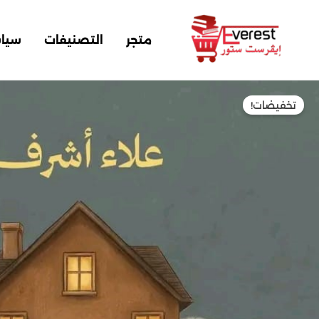
خطي
لى
متجر
التصنيفات
سيا
لمحتوى
مية
تخفيضات!
فــــــر